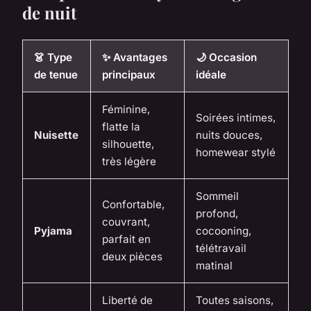
de nuit
👗 Type
✨ Avantages
🌙 Occasion
de tenue
principaux
idéale
Féminine,
Soirées intimes,
flatte la
Nuisette
nuits douces,
silhouette,
homewear stylé
très légère
Sommeil
Confortable,
profond,
couvrant,
Pyjama
cocooning,
parfait en
télétravail
deux pièces
matinal
Liberté de
Toutes saisons,